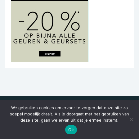
We gebruiken cookies om ervoor te zorgen dat onze site zo
soepel mogelijk draait. Als je doorgaat met het gebruiken van
Parfum Vergelijking
deze site, gaan we ervan uit dat je ermee instemt.
Ok
Parfum Vergelijken