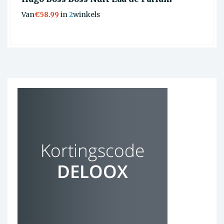
Van
€58.99
in
2
winkels