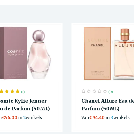
(1)
(0)
smic Kylie Jenner
Chanel Allure Eau d
u de Parfum (50ML)
Parfum (50ML)
n
€56.00
in
2
winkels
Van
€94.40
in
3
winkels