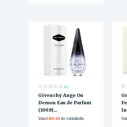
(0)
Givenchy Ange Ou
Gu
Demon Eau de Parfum
Fe
(100M...
In
Van
€80.49
in
4
winkels
Va