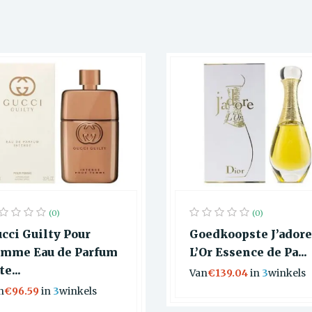
(0)
(0)
cci Guilty Pour
Goedkoopste J’adore
mme Eau de Parfum
L’Or Essence de Pa...
te...
Van
€139.04
in
3
winkels
n
€96.59
in
3
winkels