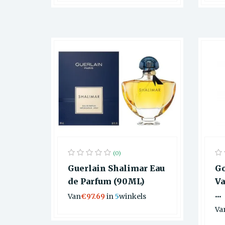
(0)
Guerlain Shalimar Eau
Go
de Parfum (90ML)
Va
...
Van
€97.69
in
5
winkels
Va