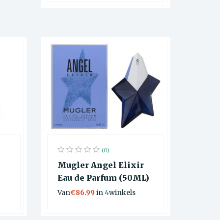
(0)
Mugler Angel Elixir
Eau de Parfum (50ML)
Van
€86.99
in
4
winkels