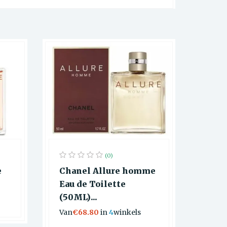
(0)
e
Chanel Allure homme
Eau de Toilette
(50ML)...
Van
€68.80
in
4
winkels