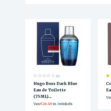
(0)
Hugo Boss Dark Blue
Co
Eau de Toilette
Ea
(75ML)...
Va
Van
€26.49
in
2
winkels