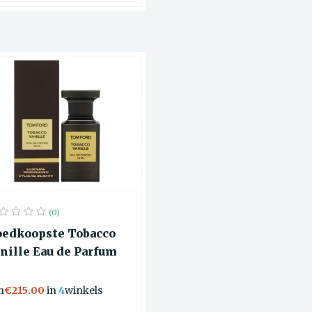
(0)
edkoopste Tobacco
nille Eau de Parfum
n
€215.00
in
4
winkels