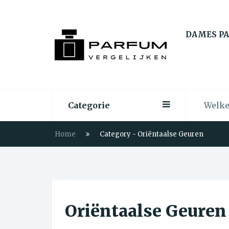
DAMES P
Categorie
Home
Category - Oriëntaalse Geuren
Oriëntaalse Geuren