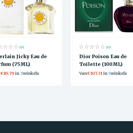
(0)
(0)
erlain Jicky Eau de
Dior Poison Eau de
rfum (75ML)
Toilette (100ML)
n
€85.79
in
3
winkels
Van
€107.31
in
5
winkels