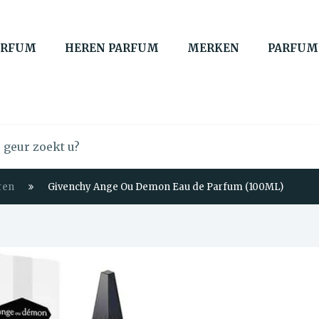
ARFUM
HEREN PARFUM
MERKEN
PARFUM
ren
Givenchy Ange Ou Demon Eau de Parfum (100ML)