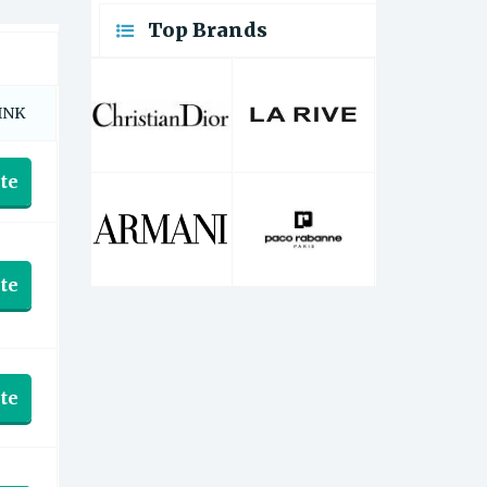
Top Brands
INK
te
te
te