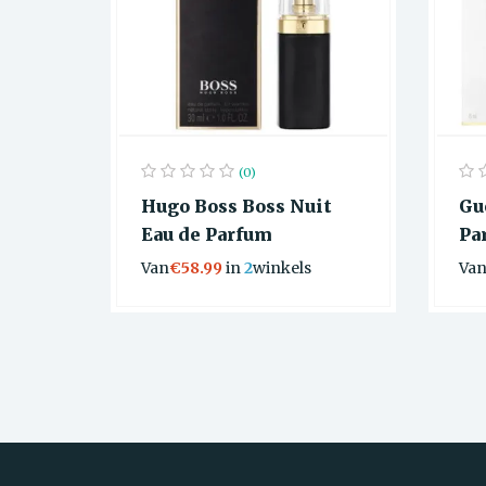
(0)
Hugo Boss Boss Nuit
Gu
Eau de Parfum
Pa
Van
€58.99
in
2
winkels
Va