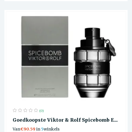
(0)
Goedkoopste Viktor & Rolf Spicebomb E...
Van
€90.59
in
5
winkels