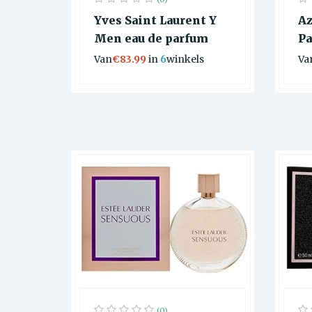
Yves Saint Laurent Y
Az
Men eau de parfum
Pa
Van
€83.99
in
6
winkels
Va
(0)