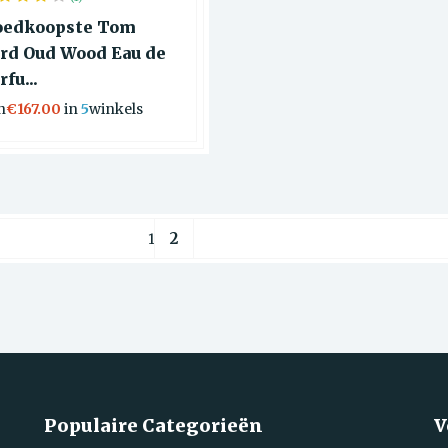
oedkoopste Tom
rd Oud Wood Eau de
rfu...
n
€167.00
in
5
winkels
2
1
Populaire Categorieën
V