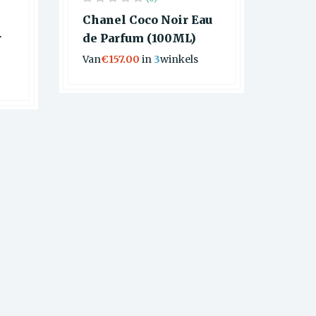
Chanel Coco Noir Eau
r
de Parfum (100ML)
Van
€157.00
in
3
winkels