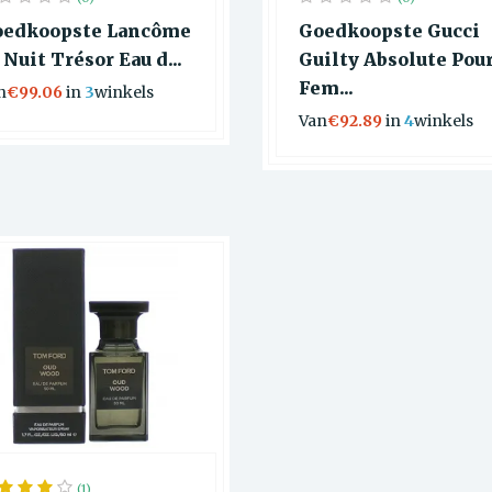
edkoopste Lancôme
Goedkoopste Gucci
 Nuit Trésor Eau d...
Guilty Absolute Pou
Fem...
n
€99.06
in
3
winkels
Van
€92.89
in
4
winkels
(1)