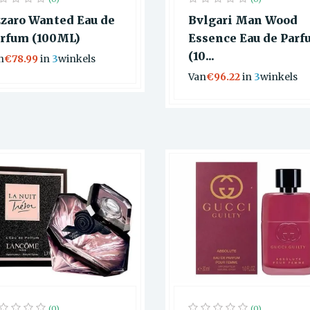
zaro Wanted Eau de
Bvlgari Man Wood
rfum (100ML)
Essence Eau de Par
(10...
n
€78.99
in
3
winkels
Van
€96.22
in
3
winkels
(0)
(0)