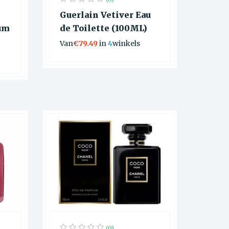
Guerlain Vetiver Eau
fum
de Toilette (100ML)
Van
€79.49
in
4
winkels
(0)