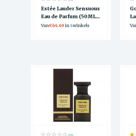
Estée Lauder Sensuous
Go
Eau de Parfum (50ML...
La
Van
€64.49
in
4
winkels
Va
(0)