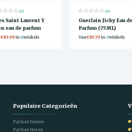
(0)
(0)
es Saint Laurent Y
Guerlain Jicky Eau d
n eau de parfum
Parfum (75ML)
n
€83.99
in
6
winkels
Van
€85.79
in
3
winkels
Populaire Categorieën
V
Parfum Dames
Parfum Heren