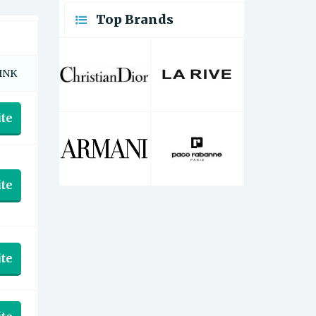
Top Brands
INK
te
te
te