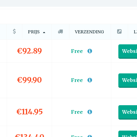
PRIJS
VERZENDING
L
€92.89
Free
Websi
€99.90
Free
Websi
€114.95
Free
Websi