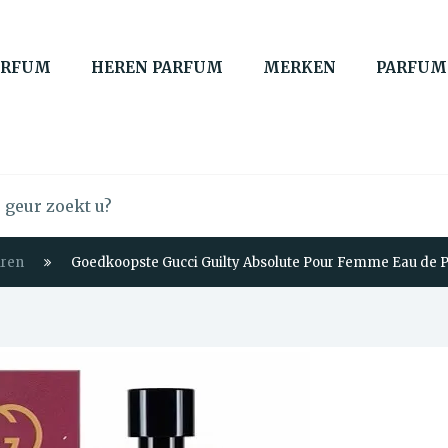
ARFUM
HEREN PARFUM
MERKEN
PARFUM
uren
Goedkoopste Gucci Guilty Absolute Pour Femme Eau de 