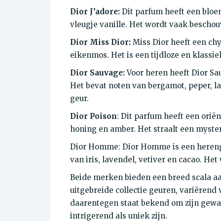
Dior J’adore:
Dit parfum heeft een bloe
vleugje vanille. Het wordt vaak beschou
Dior Miss Dior:
Miss Dior heeft een ch
eikenmos. Het is een tijdloze en klassie
Dior Sauvage:
Voor heren heeft Dior Sa
Het bevat noten van bergamot, peper, l
geur.
Dior Poison
: Dit parfum heeft een orië
honing en amber. Het straalt een myster
Dior Homme: Dior Homme is een herenge
van iris, lavendel, vetiver en cacao. Het
Beide merken bieden een breed scala a
uitgebreide collectie geuren, variërend 
daarentegen staat bekend om zijn gewa
intrigerend als uniek zijn.