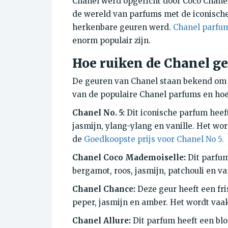
Chanel werd opgericht door Coco Chanel m
de wereld van parfums met de iconische 
herkenbare geuren werd.
Chanel parfu
enorm populair zijn.
Hoe ruiken de Chanel g
De geuren van Chanel staan ​​bekend om 
van de populaire Chanel parfums en hoe
Chanel No. 5:
Dit iconische parfum heef
jasmijn, ylang-ylang en vanille. Het wor
de
Goedkoopste prijs voor Chanel No 5.
Chanel Coco Mademoiselle:
Dit parfum
bergamot, roos, jasmijn, patchouli en van
Chanel Chance:
Deze geur heeft een fri
peper, jasmijn en amber. Het wordt vaak
Chanel Allure:
Dit parfum heeft een blo