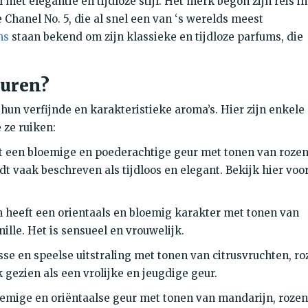
et elegantie en tijdloze stijl. Het merk begon zijn reis in
Chanel No. 5, die al snel een van ‘s werelds meest
ms
staan bekend om zijn klassieke en tijdloze parfums, die
euren?
hun verfijnde en karakteristieke aroma’s. Hier zijn enkele
 ze ruiken:
t een bloemige en poederachtige geur met tonen van rozen
dt vaak beschreven als tijdloos en elegant. Bekijk hier voo
 heeft een orientaals en bloemig karakter met tonen van
ille. Het is sensueel en vrouwelijk.
sse en speelse uitstraling met tonen van citrusvruchten, ro
 gezien als een vrolijke en jeugdige geur.
emige en oriëntaalse geur met tonen van mandarijn, rozen