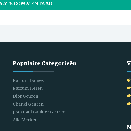
Populaire Categorieën
V
Parfum Dames
Parfum Heren
Dior Geuren
Chanel Geuren
Jean Paul Gaultier Geuren
Alle Merken
N