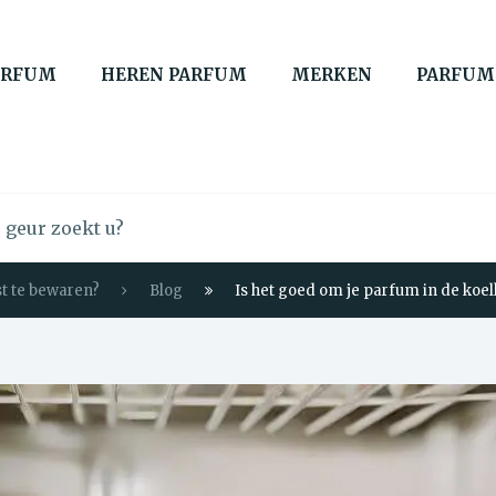
ARFUM
HEREN PARFUM
MERKEN
PARFUM
st te bewaren?
Blog
Is het goed om je parfum in de koe