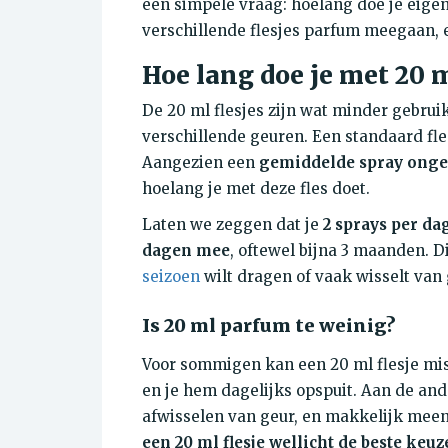
één simpele vraag: hoelang doe je eigen
verschillende flesjes parfum meegaan, e
Hoe lang doe je met 20 
De 20 ml flesjes zijn wat minder gebruik
verschillende geuren. Een standaard fle
Aangezien een
gemiddelde spray ongev
hoelang je met deze fles doet.
Laten we zeggen dat je
2 sprays per da
dagen mee
, oftewel bijna 3 maanden. Di
seizoen
wilt dragen of vaak wisselt van 
Is 20 ml parfum te weinig?
Voor sommigen kan een 20 ml flesje missc
en je hem dagelijks opspuit. Aan de and
afwisselen van geur, en makkelijk mee
een 20 ml flesje wellicht de beste keuz