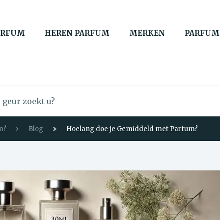
ARFUM
HEREN PARFUM
MERKEN
PARFUM
m?
Blog
Hoelang doe je Gemiddeld met Parfum?