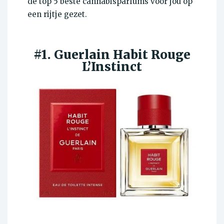
de top 5 beste cannabisparfums voor jou op
een rijtje gezet.
#1. Guerlain Habit Rouge
L’Instinct