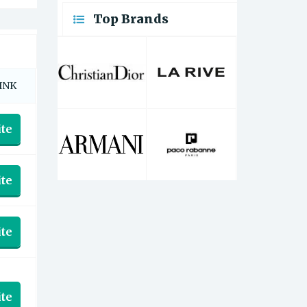
Top Brands
INK
te
te
te
te