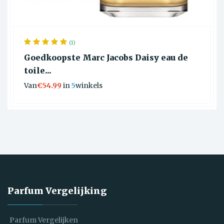
(1)
Goedkoopste Marc Jacobs Daisy eau de
toile...
Van
€54.99
in
5
winkels
Parfum Vergelijking
Parfum Vergelijken