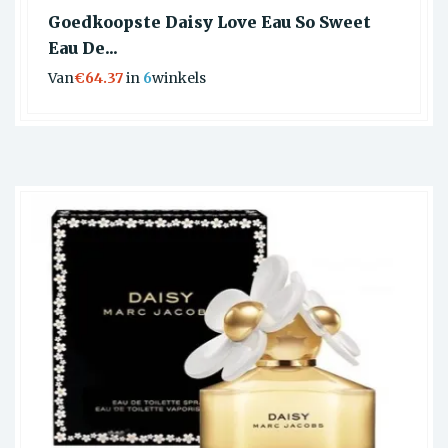
Goedkoopste Daisy Love Eau So Sweet
Eau De...
Van
€64.37
in
6
winkels