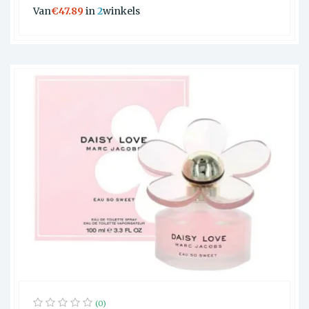
Van
€47.89
in
2
winkels
(0)