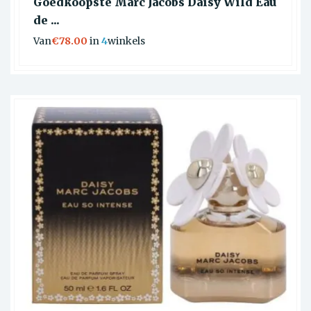
Goedkoopste Marc Jacobs Daisy Wild Eau
de ...
Van
€78.00
in
4
winkels