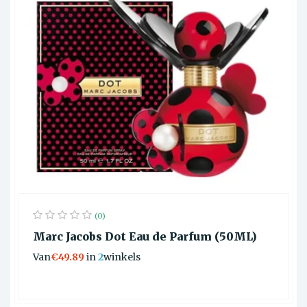
(0)
Marc Jacobs Dot Eau de Parfum (50ML)
Van
€49.89
in
2
winkels