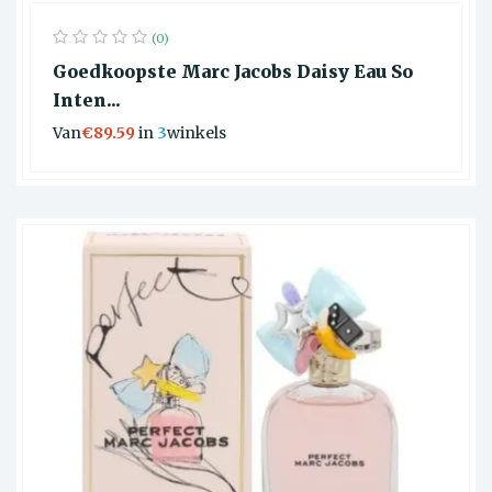
(0)
Goedkoopste Marc Jacobs Daisy Eau So
Inten...
Van
€89.59
in
3
winkels