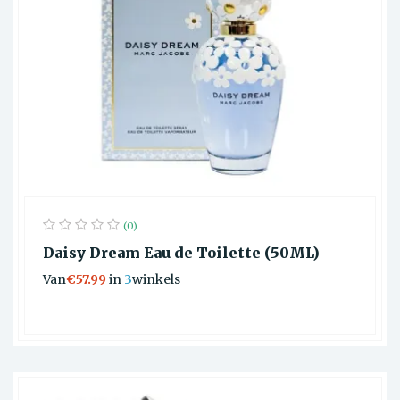
(0)
Daisy Dream Eau de Toilette (50ML)
Van
€57.99
in
3
winkels