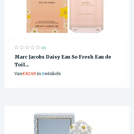
(0)
Marc Jacobs Daisy Eau So Fresh Eau de
Toil...
Van
€67.49
in
6
winkels