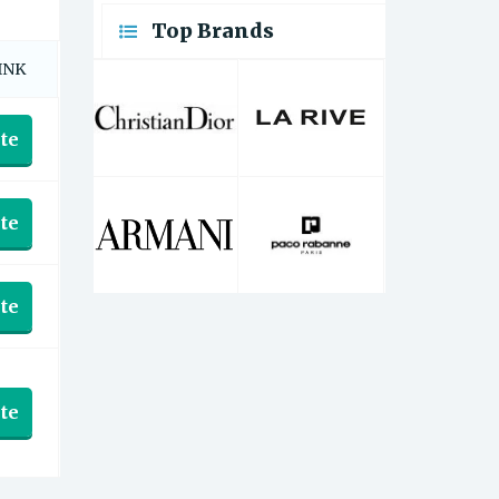
Top Brands
INK
te
te
te
te