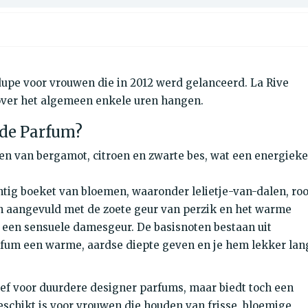
 dupe voor vrouwen die in 2012 werd gelanceerd. La Rive
 over het algemeen enkele uren hangen.
 de Parfum?
n van bergamot, citroen en zwarte bes, wat een energieke
chtig boeket van bloemen, waaronder lelietje-van-dalen, ro
n aangevuld met de zoete geur van perzik en het warme
 een sensuele damesgeur. De basisnoten bestaan uit
arfum een warme, aardse diepte geven en je hem lekker lan
ief voor duurdere designer parfums, maar biedt toch een
eschikt is voor vrouwen die houden van frisse, bloemige