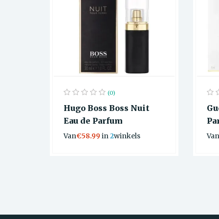
(0)
Hugo Boss Boss Nuit
Gu
Eau de Parfum
Pa
Van
€58.99
in
2
winkels
Va