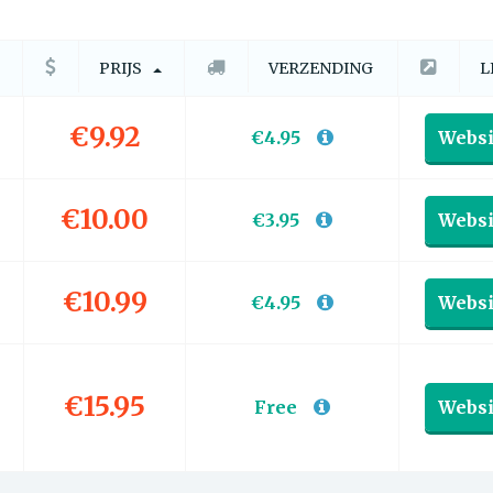
PRIJS
VERZENDING
L
€9.92
€4.95
Websi
€10.00
€3.95
Websi
€10.99
€4.95
Websi
€15.95
Free
Websi