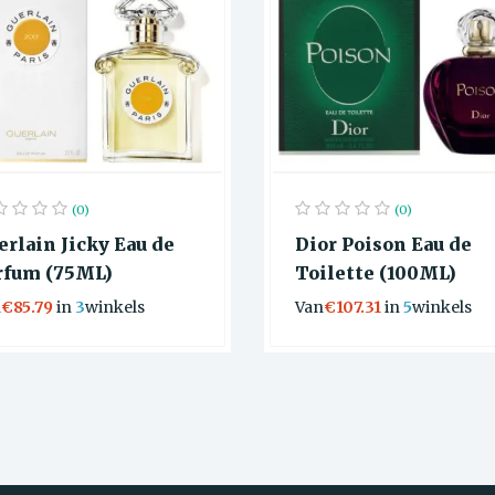
(0)
(0)
erlain Jicky Eau de
Dior Poison Eau de
rfum (75ML)
Toilette (100ML)
n
€85.79
in
3
winkels
Van
€107.31
in
5
winkels