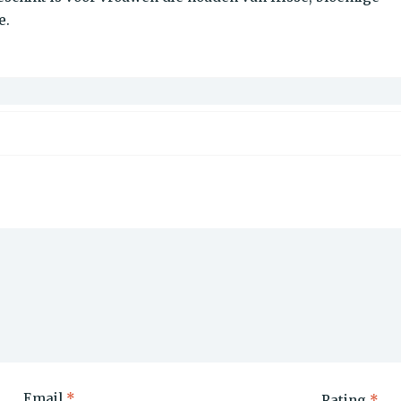
e.
Email
*
Rating
*