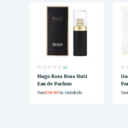
(0)
Hugo Boss Boss Nuit
Gu
Eau de Parfum
Pa
Van
€58.99
in
2
winkels
Va