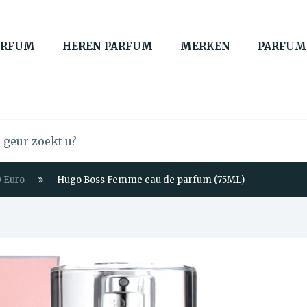
ARFUM
HEREN PARFUM
MERKEN
PARFUM
 Euro
Hugo Boss Femme eau de parfum (75ML)