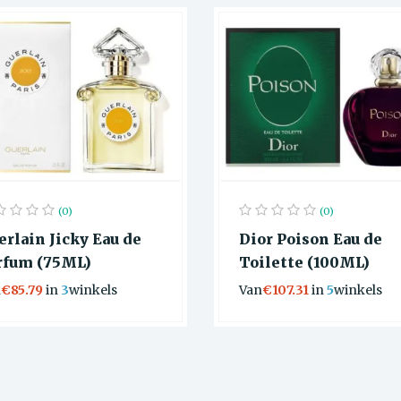
(0)
(0)
erlain Jicky Eau de
Dior Poison Eau de
rfum (75ML)
Toilette (100ML)
n
€85.79
in
3
winkels
Van
€107.31
in
5
winkels