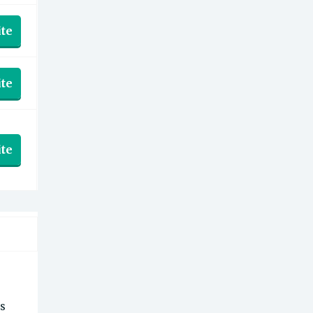
te
te
te
ss