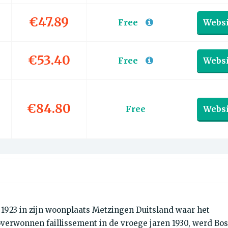
€47.89
Free
Websi
€53.40
Free
Websi
€84.80
Free
Websi
n 1923 in zijn woonplaats Metzingen Duitsland waar het
overwonnen faillissement in de vroege jaren 1930, werd Bo