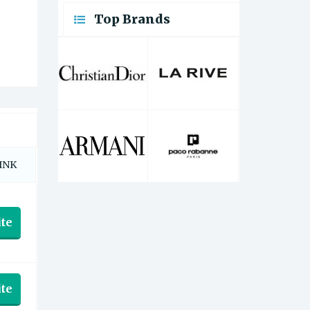
Top Brands
INK
te
te