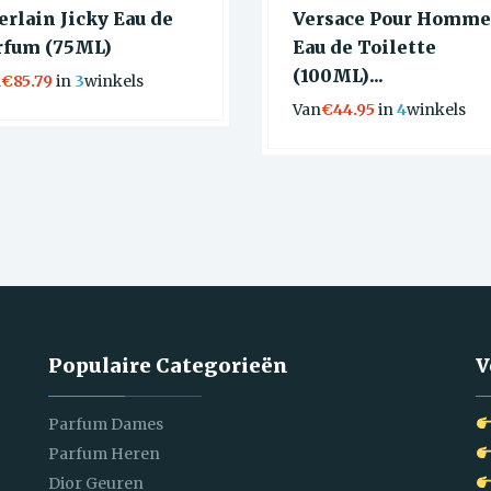
erlain Jicky Eau de
Versace Pour Homme
rfum (75ML)
Eau de Toilette
(100ML)...
n
€85.79
in
3
winkels
Van
€44.95
in
4
winkels
Populaire Categorieën
V
Parfum Dames
Parfum Heren
Dior Geuren