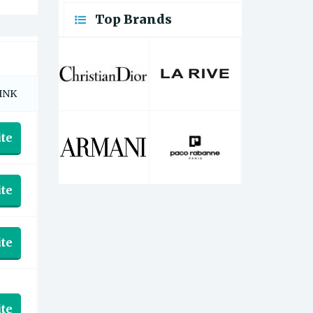
Top Brands
INK
te
te
te
te