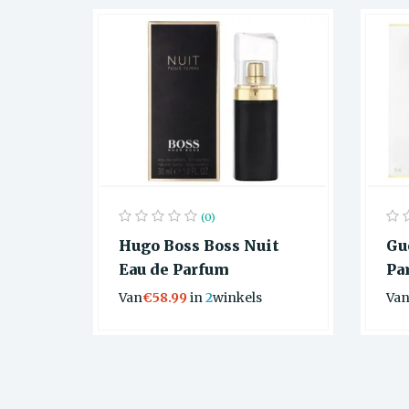
(0)
Hugo Boss Boss Nuit
Gu
Eau de Parfum
Pa
Van
€58.99
in
2
winkels
Va