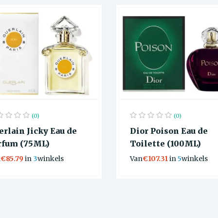
(0)
(0)
erlain Jicky Eau de
Dior Poison Eau de
rfum (75ML)
Toilette (100ML)
n
€85.79
in
3
winkels
Van
€107.31
in
5
winkels