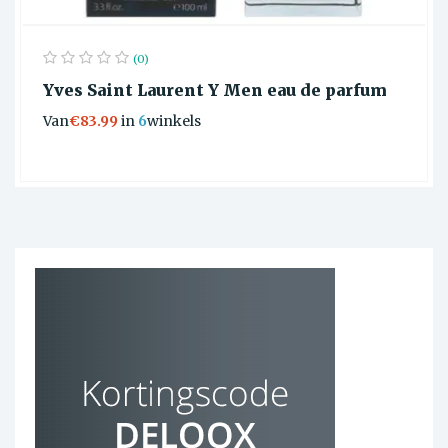
(0)
Yves Saint Laurent Y Men eau de parfum
Van
€83.99
in
6
winkels