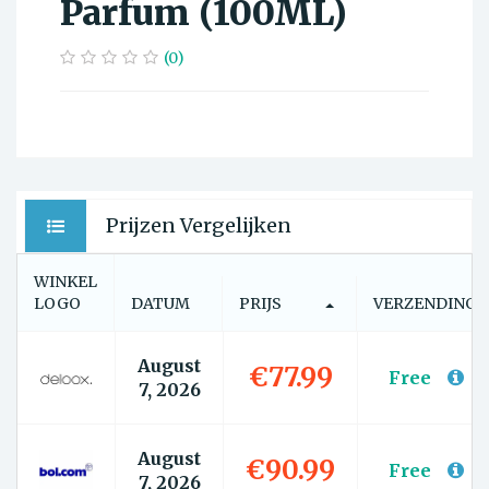
Parfum (100ML)
(0)
Prijzen Vergelijken
WINKEL
LOGO
DATUM
PRIJS
VERZENDING
August
€77.99
Free
7, 2026
August
€90.99
Free
7, 2026